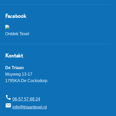
Facebook
Ontdek Texel
Kontakt
De Triaan
Muyweg 13-17
1795KA De Cocksdorp
call
06-57 57 68 24
mail
info@triaantexel.nl